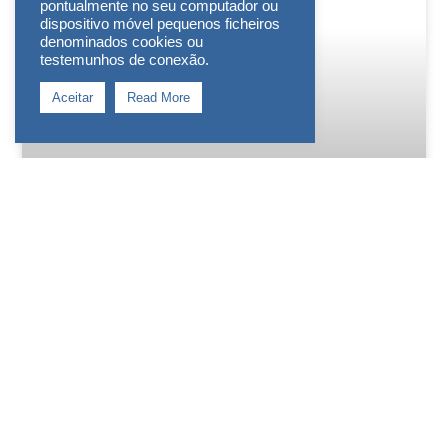
pontualmente no seu computador ou
dispositivo móvel pequenos ficheiros
denominados cookies ou
testemunhos de conexão.
Aceitar
Read More
Aumente a vida útil dos
equipamentos de refrigeração
comercial
Garanta a vida útil dos seus
equipamentos, ajudando a manter a