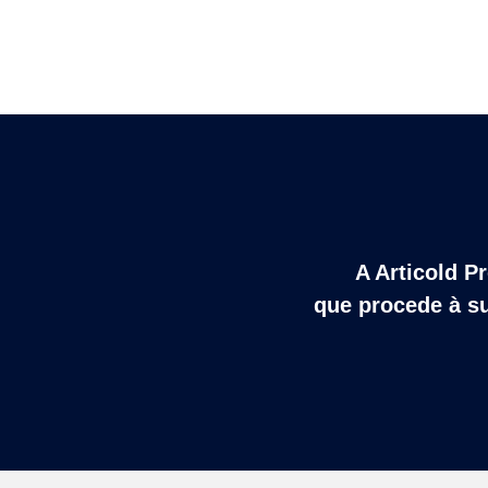
A Articold P
que procede à su