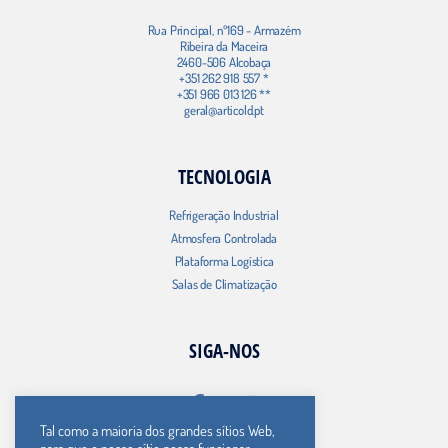
Rua Principal, nº169 - Armazém
Ribeira da Maceira
2460-506 Alcobaça
+351 262 918 557 *
+351 966 013 126 **
geral@articold.pt
TECNOLOGIA
Refrigeração Industrial
Atmosfera Controlada
Plataforma Logística
Salas de Climatização
SIGA-NOS
Tal como a maioria dos grandes sítios Web,